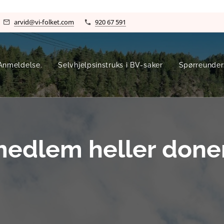
arvid@vi-folket.com
920 67 591
Anmeldelse.
Selvhjelpsinstruks i BV-saker
Spørreundersø
medlem heller done