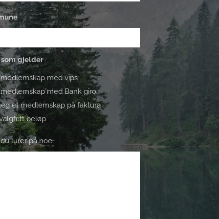
mmune
Kryss av for som gjelder
er medlemskap med vips
er medlemskap med Bank giro
meg et medlemskap på faktura
valgfritt beløp
 du lurer på noe