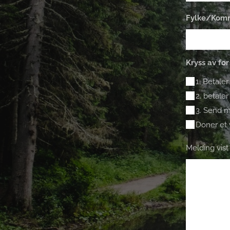
Fylke/Ko
1. Betal
2. betal
3. Send 
Doner et 
Melding vist