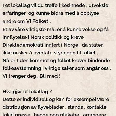
I et lokallag vil du treffe likesinnede , utveksle
erfaringer og kunne bidra med å opplyse
Vi Folket .
andre om
Et av våre viktigste mål er å kunne vokse og få
innflytelse i Norsk politikk og kreve
Direktedemokrati innført i Norge , da staten
ikke ønsker å overlate styringen til folket .
Nå er tiden kommet og folket krever bindende
folkeavstemning i viktige saker som angår oss .
Vi trenger deg . Bli med !
Hva gjør et lokallag ?
Dette er individuelt og kan for eksempel være
distribusjon av flyveblader , stands , kontakte
lokal presse , henge opp plakater , arrangere