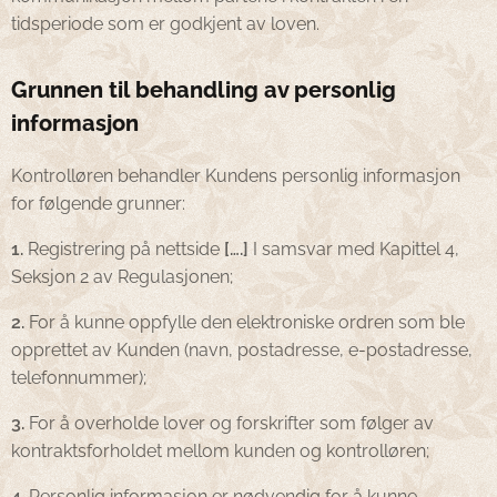
tidsperiode som er godkjent av loven.
Grunnen til behandling av personlig
informasjon
Kontrolløren behandler Kundens personlig informasjon
for følgende grunner:
1.
Registrering på nettside
[….]
I samsvar med Kapittel 4,
Seksjon 2 av Regulasjonen;
2.
For å kunne oppfylle den elektroniske ordren som ble
opprettet av Kunden (navn, postadresse, e-postadresse,
telefonnummer);
3.
For å overholde lover og forskrifter som følger av
kontraktsforholdet mellom kunden og kontrolløren;
4.
Personlig informasjon er nødvendig for å kunne