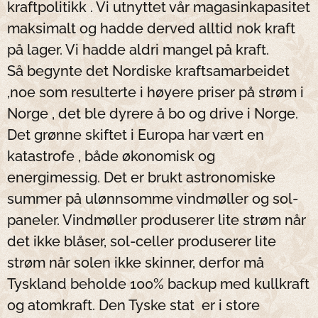
kraftpolitikk . Vi utnyttet vår magasinkapasitet
maksimalt og hadde derved alltid nok kraft
på lager. Vi hadde aldri mangel på kraft.
Så begynte det Nordiske kraftsamarbeidet
,noe som resulterte i høyere priser på strøm i
Norge , det ble dyrere å bo og drive i Norge.
Det grønne skiftet i Europa har vært en
katastrofe , både økonomisk og
energimessig. Det er brukt astronomiske
summer på ulønnsomme vindmøller og sol-
paneler. Vindmøller produserer lite strøm når
det ikke blåser, sol-celler produserer lite
strøm når solen ikke skinner, derfor må
Tyskland beholde 100% backup med kullkraft
og atomkraft. Den Tyske stat er i store