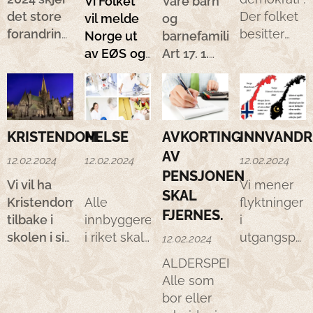
Vi Folket
Våre barn
det store
Der folket
vil melde
og
forandringer
besitter
Norge ut
barnefamilier:
med
den
av EØS
og
Art 17. 1.
gjenlevendepensjonen
absolutte
Schengen.
Ingen må
fra NAV.
høyeste
utsettes
Blant
makt , det
for
annet kan
er kun
vilkårlige
KRISTENDOM.
HELSE
AVKORTING
INNVANDR
man bare
mulig i et
eller
AV
få den for
Direkte
ulovlige
12.02.2024
12.02.2024
12.02.2024
inntil 3 år.
Folkestyre
PENSJONEN
inngrep i
Vi vil ha
Vi mener
Gjenlevendepensjonen
.
privat-
SKAL
Kristendomsfaget
Alle
flyktninger
blir fra
Representat
eller
FJERNES.
tilbake i
innbyggere
i
Januar
demokrati ,
familieliv,
skolen i sin
i riket skal
utgangspun
12.02.2024
2024
eller
hjem eller
opprinnelige
ha rett på
bør få
erstattet
direkte
ALDERSPENSJON.
korrespondanse,
form.
livsforlengende
hjelp nær
med
demokrati
Alle som
eller
Vi vil ikke
medisinsk
hjemlandet
omstillingsstønad.
gjennom
bor eller
ulovlige
at andre
behandling
.