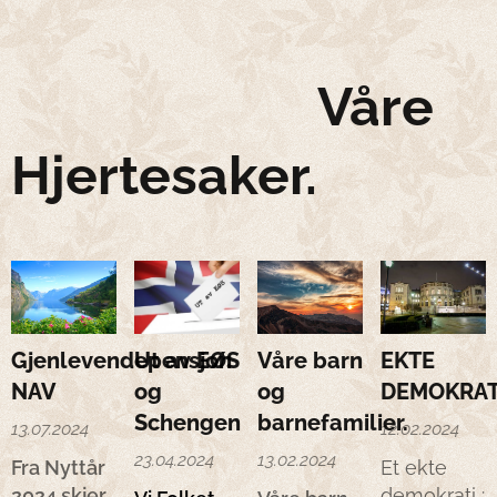
Våre
Hjertesaker.
Gjenlevendepensjon
Ut
av
EØS
Våre
barn
EKTE
NAV
og
og
DEMOKRAT
Schengen
barnefamilier.
13.07.2024
12.02.2024
23.04.2024
13.02.2024
Fra Nyttår
Et ekte
2024 skjer
demokrati :