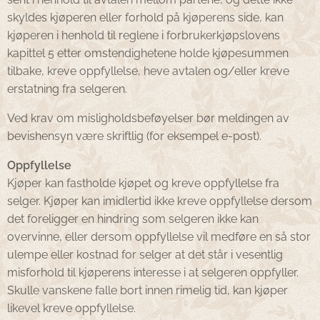
skyldes kjøperen eller forhold på kjøperens side, kan
kjøperen i henhold til reglene i forbrukerkjøpslovens
kapittel 5 etter omstendighetene holde kjøpesummen
tilbake, kreve oppfyllelse, heve avtalen og/eller kreve
erstatning fra selgeren.
Ved krav om misligholdsbeføyelser bør meldingen av
bevishensyn være skriftlig (for eksempel e-post).
Oppfyllelse
Kjøper kan fastholde kjøpet og kreve oppfyllelse fra
selger. Kjøper kan imidlertid ikke kreve oppfyllelse dersom
det foreligger en hindring som selgeren ikke kan
overvinne, eller dersom oppfyllelse vil medføre en så stor
ulempe eller kostnad for selger at det står i vesentlig
misforhold til kjøperens interesse i at selgeren oppfyller.
Skulle vanskene falle bort innen rimelig tid, kan kjøper
likevel kreve oppfyllelse.