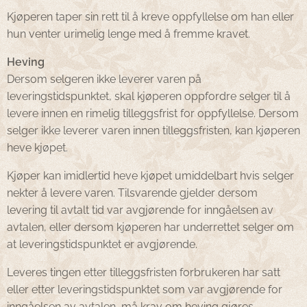
Kjøperen taper sin rett til å kreve oppfyllelse om han eller
hun venter urimelig lenge med å fremme kravet.
Heving
Dersom selgeren ikke leverer varen på
leveringstidspunktet, skal kjøperen oppfordre selger til å
levere innen en rimelig tilleggsfrist for oppfyllelse. Dersom
selger ikke leverer varen innen tilleggsfristen, kan kjøperen
heve kjøpet.
Kjøper kan imidlertid heve kjøpet umiddelbart hvis selger
nekter å levere varen. Tilsvarende gjelder dersom
levering til avtalt tid var avgjørende for inngåelsen av
avtalen, eller dersom kjøperen har underrettet selger om
at leveringstidspunktet er avgjørende.
Leveres tingen etter tilleggsfristen forbrukeren har satt
eller etter leveringstidspunktet som var avgjørende for
inngåelsen av avtalen, må krav om heving gjøres