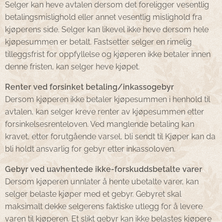
Selger kan heve avtalen dersom det foreligger vesentlig
betalingsmislighold eller annet vesentlig mislighold fra
kjøperens side. Selger kan likevel ikke heve dersom hele
kjøpesummen er betalt. Fastsetter selger en rimelig
tilleggsfrist for oppfyllelse og kjøperen ikke betaler innen
denne fristen, kan selger heve kjøpet.
Renter ved forsinket betaling/inkassogebyr
Dersom kjøperen ikke betaler kjøpesummen i henhold til
avtalen, kan selger kreve renter av kjøpesummen etter
forsinkelsesrenteloven. Ved manglende betaling kan
kravet, etter forutgående varsel, bli sendt til Kjøper kan da
bli holdt ansvarlig for gebyr etter inkassoloven.
Gebyr ved uavhentede ikke-forskuddsbetalte varer
Dersom kjøperen unnlater å hente ubetalte varer, kan
selger belaste kjøper med et gebyr. Gebyret skal
maksimalt dekke selgerens faktiske utlegg for å levere
varen til kjøperen. Et slikt gebyr kan ikke belastes kjøpere