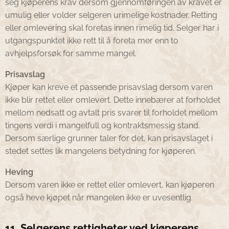
seg kjøperens krav dersom gjennomføringen av kravet er
umulig eller volder selgeren urimelige kostnader. Retting
eller omlevering skal foretas innen rimelig tid. Selger har i
utgangspunktet ikke rett til å foreta mer enn to
avhjelpsforsøk for samme mangel.
Prisavslag
Kjøper kan kreve et passende prisavslag dersom varen
ikke blir rettet eller omlevert. Dette innebærer at forholdet
mellom nedsatt og avtalt pris svarer til forholdet mellom
tingens verdi i mangelfull og kontraktsmessig stand.
Dersom særlige grunner taler for det, kan prisavslaget i
stedet settes lik mangelens betydning for kjøperen.
Heving
Dersom varen ikke er rettet eller omlevert, kan kjøperen
også heve kjøpet når mangelen ikke er uvesentlig.
11. Selgerens rettigheter ved kjøperens