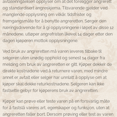
avtaleinngåelsen opplyser om at det foreligger angrerett
og standardisert angreskjema. Tilsvarende gjelder ved
manglende opplysning om vilkår, tidsfrister og
fremgangsmåte for å benytte angreretten. Sørger den
næringsdrivende for å gi opplysningene i løpet av disse 12
månedene, utløper angrefristen likevel 14 dager etter den
dagen kjøperen mottok opplysningene.
Ved bruk av angreretten må varen leveres tilbake til
selgeren uten unødig opphold og senest 14 dager fra
melding om bruk av angreretten er gitt. Kjøper dekker de
direkte kostnadene ved å returnere varen, med mindre
annet er avtalt eller selger har unnlatt å opplyse om at
kjøper skal dekke returkostnadene. Selgeren kan ikke
fastsette gebyr for kjøperens bruk av angreretten.
Kjøper kan prøve eller teste varen på en forsvarlig måte
for å fastslå varens art, egenskaper og funksjon, uten at
angreretten faller bort. Dersom prøving eller test av varen