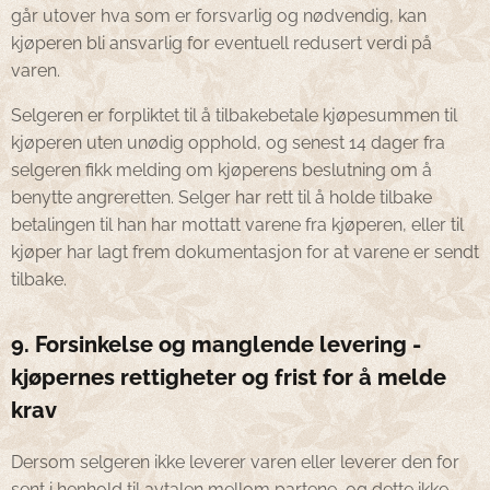
går utover hva som er forsvarlig og nødvendig, kan
kjøperen bli ansvarlig for eventuell redusert verdi på
varen.
Selgeren er forpliktet til å tilbakebetale kjøpesummen til
kjøperen uten unødig opphold, og senest 14 dager fra
selgeren fikk melding om kjøperens beslutning om å
benytte angreretten. Selger har rett til å holde tilbake
betalingen til han har mottatt varene fra kjøperen, eller til
kjøper har lagt frem dokumentasjon for at varene er sendt
tilbake.
9. Forsinkelse og manglende levering -
kjøpernes rettigheter og frist for å melde
krav
Dersom selgeren ikke leverer varen eller leverer den for
sent i henhold til avtalen mellom partene, og dette ikke