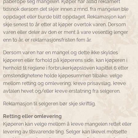
påberope seg mangelen. Kjøper har alltid reklamert
tidsnok dersom det skjer innen 2 mnd. fra mangelen ble
oppdaget eller burde blitt oppdaget. Reklamasjon kan
skje senest to år etter at kjøper overtok varen. Dersom
varen eller deler av den er ment å vare vesentlig lenger
enn to år, er reklamasjonsfristen fem år.
Dersom varen har en mangel og dette ikke skyldes
kjøperen eller forhold på kjøperens side, kan kjøperen i
henhold til reglene i forbrukerkjøpsloven kapittel 6 etter
omstendighetene holde kjøpesummen tilbake, velge
mellom retting og omlevering, kreve prisavslag, kreve
avtalen hevet og/eller kreve erstatning fra selgeren.
Reklamasjon til selgeren bør skje skriftlig.
Retting eller omlevering
Kjøperen kan velge mellom å kreve mangelen rettet eller
levering av tilsvarende ting. Selger kan likevel motsette