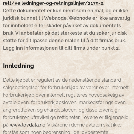
rett/veiledninger-og-retningslinjer/2179-2
.
Dette dokumentet er kun ment som en mal, og er ikke
juridisk bunnet til Webnode. Webnode er ikke ansvarlig
for innholdet eller skader påvirket av dokumentets
bruk. Vi anbefaler på det sterkeste at du søker juridisk
støtte for å tilpasse denne malen til å ditt firmas bruk.
Legg inn informasjonen til ditt firma under punkt 2.
Innledning
Dette kjøpet er regulert av de nedenstående standard
salgsbetingelser for forbrukerkjøp av varer over Internett.
Forbrukerkjøp over internett reguleres hovedsakelig av
avtaleloven, forbrukerkjøpsloven, markedsføringsloven,
angrerettloven og ehandelsloven, og disse lovene gir
forbrukeren ufravikelige rettigheter. Lovene er tilgjengelig
på
www.lovdata.no
. Vilkårene i denne avtalen skal ikke
forstås som noen begrensning i de lovbestemte