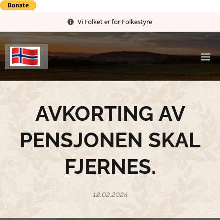
Vi Folket er for Folkestyre
AVKORTING
AV
PENSJONEN
SKAL
FJERNES.
12.02.2024