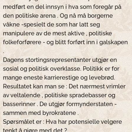
medført en del innsyn i hva som foregår på
den politiske arena . Og nå må borgerne
våkne -spesielt de som har latt seg
manipulere av de mest aktive , politiske
folkeforførere - og blitt forført inn i galskapen
.
Dagens stortingsrepresentanter utgjør en
sosial og politisk overklasse. Politikk er for
mange eneste karrierestige og levebrød.
Resultatet kan man se : Det nærmest vrimler
av veltalende , politiske spradebasser og
basserinner . De utgjør formynderstaten -
sammen med byrokratene .
Spørsmålet er : Hva har potensielle velgere
tenkt å gjøre med det ?