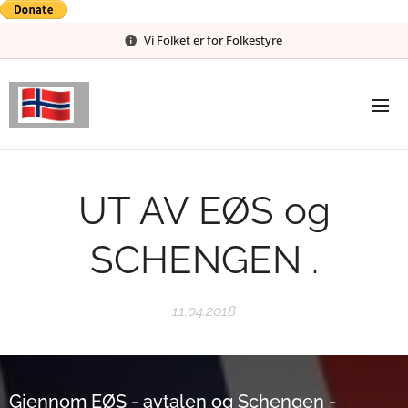
Vi Folket er for Folkestyre
UT AV EØS og
SCHENGEN .
11.04.2018
Gjennom EØS - avtalen og Schengen -