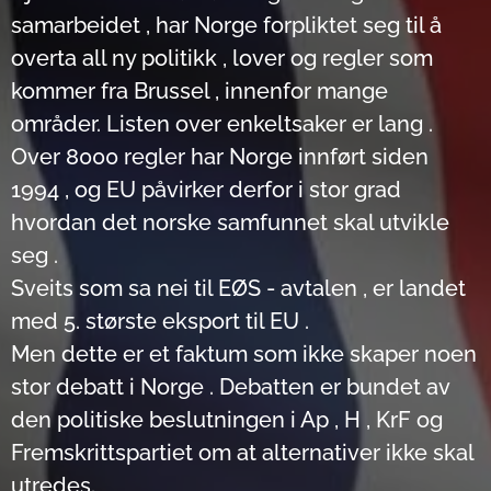
samarbeidet , har Norge forpliktet seg til å
overta all ny politikk , lover og regler som
kommer fra Brussel , innenfor mange
områder. Listen over enkeltsaker er lang .
Over 8000 regler har Norge innført siden
1994 , og EU påvirker derfor i stor grad
hvordan det norske samfunnet skal utvikle
seg .
Sveits som sa nei til EØS - avtalen , er landet
med 5. største eksport til EU .
Men dette er et faktum som ikke skaper noen
stor debatt i Norge . Debatten er bundet av
den politiske beslutningen i Ap , H , KrF og
Fremskrittspartiet om at alternativer ikke skal
utredes.